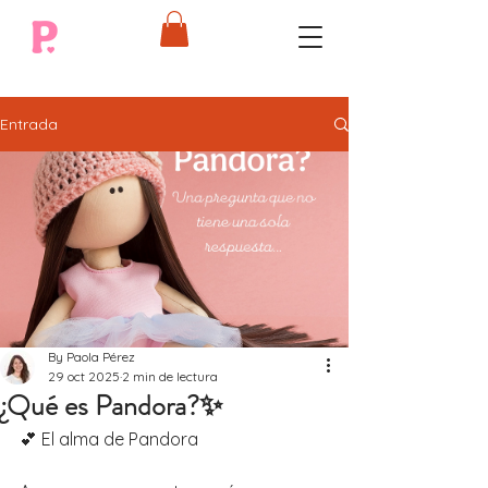
Entrada
By Paola Pérez
29 oct 2025
2 min de lectura
¿Qué es Pandora?✨
💕 El alma de Pandora