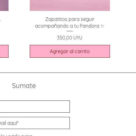
.
Zapatitos para seguir
acompañando a tu Pandora ✨
Precio
350,00 UYU
Agregar al carrito
Sumate