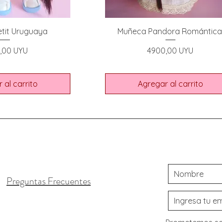
tit Uruguaya
Muñeca Pandora Romántica
io
Precio
,00 UYU
4900,00 UYU
 al carrito
Agregar al carrito
Preguntas Frecuentes