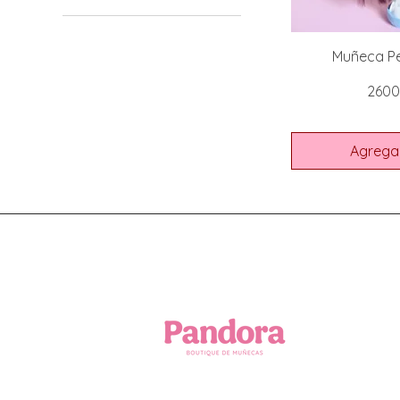
0 UYU
4900 UYU
Muñeca Pe
Prec
2600
Agregar