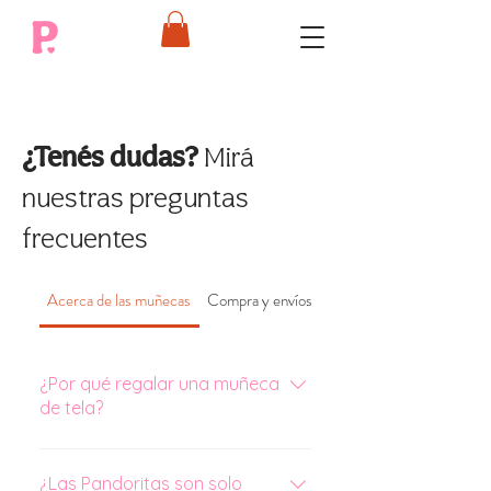
¿Tenés dudas?
Mirá
nuestras preguntas
frecuentes
Acerca de las muñecas
Compra y envíos
Personalizadas
¿Por qué regalar una muñeca
de tela?
Mis muñecas son una forma
hermosa y única de expresar el
¿Las Pandoritas son solo