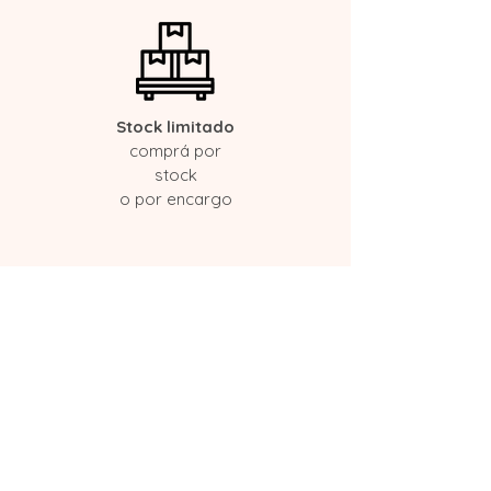
Stock limitado
comprá por
stock
o por encargo
Un regalo único
e inolvidable
Cuando elegís Pandora no