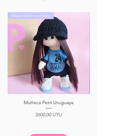
Disponible a pedido
Disponible
Muñeca Petit Uruguaya
Precio
2600,00 UYU